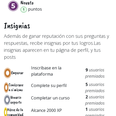
Novato
punto
s
1
Insignias
Además de ganar reputación con sus preguntas y
respuestas, recibe insignias por tus logros.
Las
insignias aparecen en tu página de perfil, y tus
posts
Inscríbase en la
9
usuarios
Empezar
plataforma
premiados
5
usuarios
Conózcase
Complete su perfil
a sí mismo
premiados
2
usuarios
Usuario
Completar un curso
experto
premiados
1
usuarios
Héroe de la
Alcance 2000 XP
comunidad
premiados