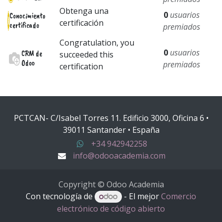
Obtenga una
0
usuarios
Conocimiento
certificación
certificado
premiados
Congratulation, you
0
usuarios
CRM de
succeeded this
Odoo
premiados
certification
PCTCAN- C/Isabel Torres 11. Edificio 3000, Oficina 6 •
39011 Santander • España
+34 942942258
info@odooacademia.com
Copyright © Odoo Academia
Con tecnología de
- El mejor
Comercio
electrónico de código abierto