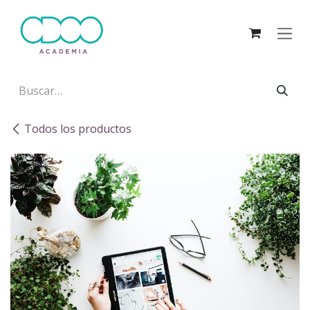
Ir al contenido
Todos los productos