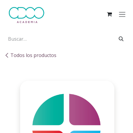
Ir al contenido
Todos los productos