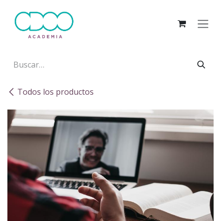
Ir al contenido
Todos los productos