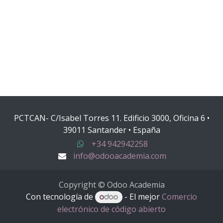
PCTCAN- C/Isabel Torres 11. Edificio 3000, Oficina 6 •
39011 Santander • España
+34 942942258
info@odooacademia.com
Copyright © Odoo Academia
Con tecnología de
- El mejor
Comercio
electrónico de código abierto