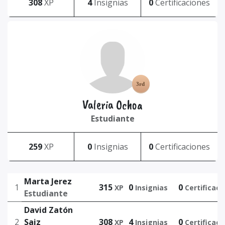
308
XP
4
Insignias
0
Certificaciones
Valeria Ochoa
Estudiante
259
XP
0
Insignias
0
Certificaciones
Marta Jerez
1
315
0
0
XP
Insignias
Certificaci
Estudiante
David Zatón
2
Saiz
308
4
0
XP
Insignias
Certificaci