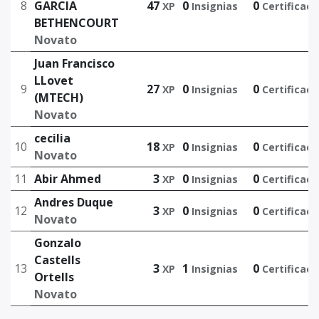
8
GARCIA
47
0
0
XP
Insignias
Certificaci
BETHENCOURT
Novato
Juan Francisco
LLovet
9
27
0
0
XP
Insignias
Certificaci
(MTECH)
Novato
cecilia
10
18
0
0
XP
Insignias
Certificaci
Novato
11
Abir Ahmed
3
0
0
XP
Insignias
Certificaci
Andres Duque
12
3
0
0
XP
Insignias
Certificaci
Novato
Gonzalo
Castells
13
3
1
0
XP
Insignias
Certificaci
Ortells
Novato