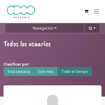
Ir al contenido
Navegación
Todos los usuarios
Clasificar por:
Esta semana
Este mes
Todo el tiempo