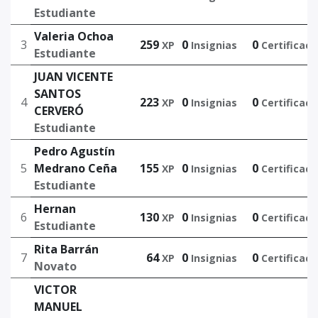
Estudiante
Valeria Ochoa
3
259
0
0
XP
Insignias
Certificaci
Estudiante
JUAN VICENTE
SANTOS
4
223
0
0
XP
Insignias
Certificaci
CERVERÓ
Estudiante
Pedro Agustín
5
Medrano Ceña
155
0
0
XP
Insignias
Certificaci
Estudiante
Hernan
6
130
0
0
XP
Insignias
Certificaci
Estudiante
Rita Barrán
7
64
0
0
XP
Insignias
Certificaci
Novato
VICTOR
MANUEL