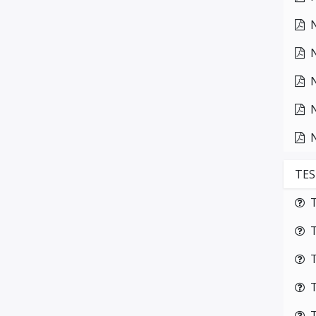
TES
T
T
T
T