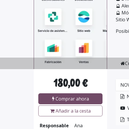
🔮 Ale
🔮 Mó
Sitio 
Posib
C
180,00
€
NOV
Comprar ahora
Añadir a la cesta
Responsable
Ana