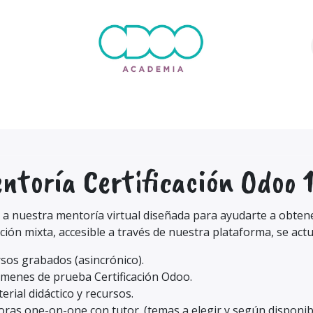
DUCATIVA
CURSOS
LMS A MEDIDA
BLOG
CITA PRE
ntoría Certificación Odoo 
a nuestra mentoría virtual diseñada para ayudarte a obtene
ión mixta, accesible a través de nuestra plataforma, se act
sos grabados (asincrónico).
ámenes de prueba Certificación Odoo.
erial didáctico y recursos.
oras one-on-one con tutor. (temas a elegir y según disponibi