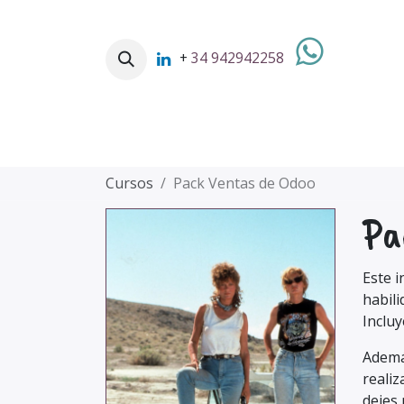
Ir al contenido
+
34 942942258
OFERTA E
Cursos
Pack Ventas de Odoo
Pa
Este i
habili
Incluy
Además
realiz
dejes