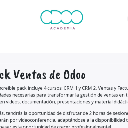
DUCATIVA
CURSOS
LMS A MEDIDA
BLOG
CITA PRE
ck Ventas de Odoo
ncreíble pack incluye 4 cursos: CRM 1 y CRM 2, Ventas y Fact
dades necesarias para transformar la gestión de ventas en tu
en videos, documentación, presentaciones y material didácti
, tendrás la oportunidad de disfrutar de 2 horas de sesion
arán por videoconferencia, adaptándose a la disponibilidad 
 pasar esta oportunidad de crecer profesionalmente!