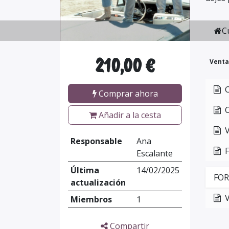
C
210,00
€
Venta
Comprar ahora
Añadir a la cesta
Responsable
Ana
F
Escalante
Última
14/02/2025
FOR
actualización
V
Miembros
1
Compartir