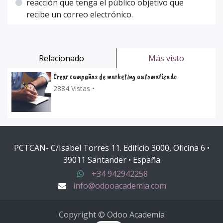
reacción que tenga el público objetivo que
recibe un correo electrónico.
Relacionado
Más visto
Crear campañas de marketing automatizado
2884 Vistas •
PCTCAN- C/Isabel Torres 11. Edificio 3000, Oficina 6 •
39011 Santander • España
+34 942942258
info@odooacademia.com
Copyright © Odoo Academia