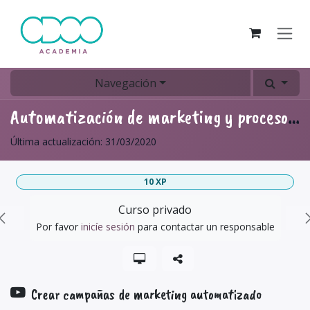
Ir al contenido
Navegación
Automatización de marketing y procesos automatizados
Última actualización:
31/03/2020
10
XP
Curso privado
Por favor
inicíe sesión
para contactar un responsable
Crear campañas de marketing automatizado