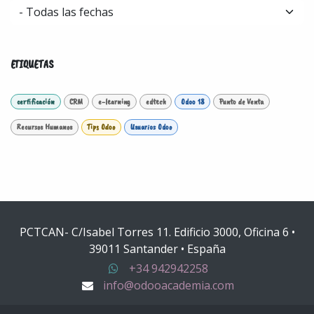
ETIQUETAS
certificación
CRM
e-learning
edtech
Odoo 18
Punto de Venta
Recursos Humanos
Tips Odoo
Usuarios Odoo
PCTCAN- C/Isabel Torres 11. Edificio 3000, Oficina 6 •
39011 Santander • España
+34 942942258
info@odooacademia.com